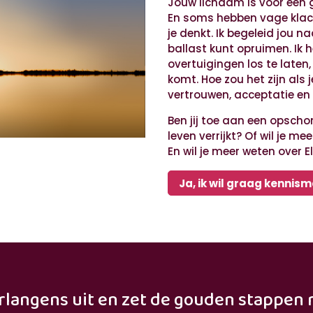
Jouw lichaam is voor een gr
En soms hebben vage klac
je denkt. Ik begeleid jou n
ballast kunt opruimen. Ik
overtuigingen los te laten,
komt. Hoe zou het zijn al
vertrouwen, acceptatie en
Ben jij toe aan een opsch
leven verrijkt? Of wil je 
En wil je meer weten over 
Ja, ik wil graag kennis
rlangens uit en zet de gouden stappen 