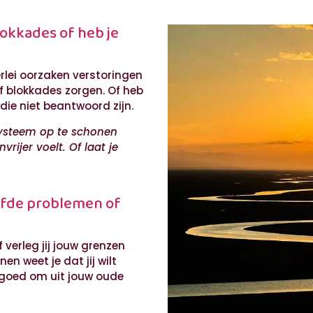
lokkades of heb je
erlei oorzaken verstoringen
f blokkades zorgen. Of heb
ie niet beantwoord zijn.
systeem op te schonen
vrijer voelt. Of laat je
lfde problemen of
f verleg jij jouw grenzen
en weet je dat jij wilt
 goed om uit jouw oude