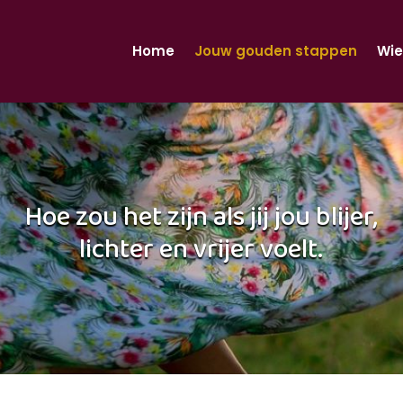
Home
Jouw gouden stappen
Wie
Hoe zou het zijn als jij jou blijer,
lichter en vrijer voelt.