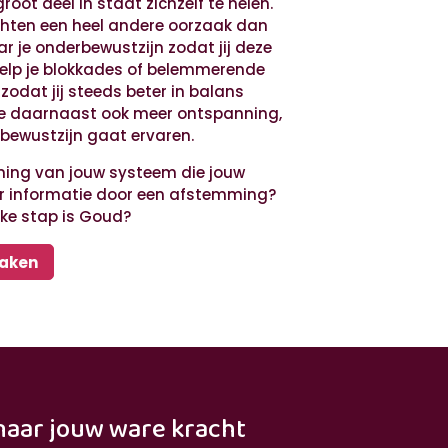
oot deel in staat zichzelf te helen.
hten een heel andere oorzaak dan
aar je onderbewustzijn zodat jij deze
 help je blokkades of belemmerende
 zodat jij steeds beter in balans
s je daarnaast ook meer ontspanning,
 bewustzijn gaat ervaren.
oning van jouw systeem die jouw
meer informatie door een afstemming?
Elke stap is Goud?
maken
naar jouw ware kracht