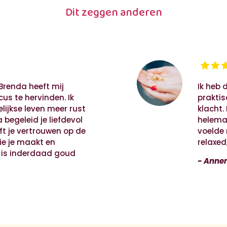
Dit zeggen anderen
Brenda heeft mij
Ik heb 
us te hervinden. Ik
prakti
lijkse leven meer rust
klacht.
 begeleid je liefdevol
helemaa
ft je vertrouwen op de
voelde 
ie je maakt en
relaxed
p is inderdaad goud
-
Anne