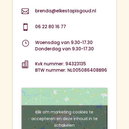

brenda@elkestapisgoud.nl

06 22 80 16 77
}
Woensdag van 9.30-17.30
Donderdag van 9.30-17.30

Kvk nummer: 94323135
BTW nummer: NL005086408B96
Klik om marketing cookies te
accepteren en deze inhoud in te
schakelen